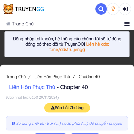
Trang Chủ
Đăng nhập tài khoản, hệ thống của chúng tôi sẽ tự động
đồng bộ theo dõi từ TruyenQQ!
Liên hệ ads:
t.me/adstruyengg
Trang Chủ
Liên Hôn Phục Thù
Chương 40
Liên Hôn Phục Thù
- Chapter 40
(Cập nhật lúc: 03:50 29/11/2024)
Báo Lỗi Chương
Sử dụng mũi tên trái (←) hoặc phải (→) để chuyển chapter