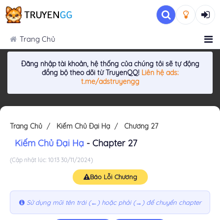
Trang Chủ
Đăng nhập tài khoản, hệ thống của chúng tôi sẽ tự động
đồng bộ theo dõi từ TruyenQQ!
Liên hệ ads:
t.me/adstruyengg
Trang Chủ
Kiếm Chủ Đại Hạ
Chương 27
Kiếm Chủ Đại Hạ
- Chapter 27
(Cập nhật lúc: 10:13 30/11/2024)
Báo Lỗi Chương
Sử dụng mũi tên trái (←) hoặc phải (→) để chuyển chapter