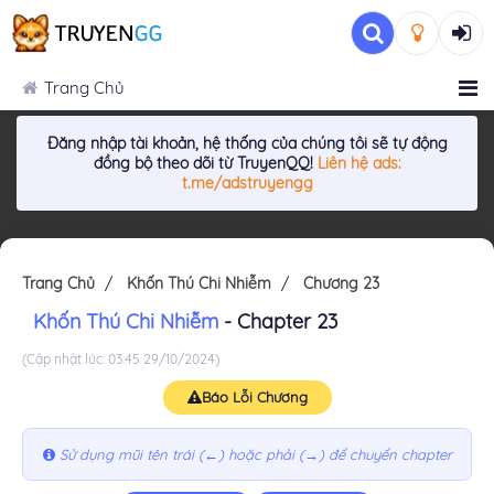
Trang Chủ
Đăng nhập tài khoản, hệ thống của chúng tôi sẽ tự động
đồng bộ theo dõi từ TruyenQQ!
Liên hệ ads:
t.me/adstruyengg
Trang Chủ
Khốn Thú Chi Nhiễm
Chương 23
Khốn Thú Chi Nhiễm
- Chapter 23
(Cập nhật lúc: 03:45 29/10/2024)
Báo Lỗi Chương
Sử dụng mũi tên trái (←) hoặc phải (→) để chuyển chapter