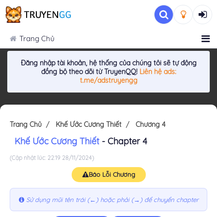
Trang Chủ
Đăng nhập tài khoản, hệ thống của chúng tôi sẽ tự động
đồng bộ theo dõi từ TruyenQQ!
Liên hệ ads:
t.me/adstruyengg
Trang Chủ
Khế Ước Cương Thiết
Chương 4
Khế Ước Cương Thiết
- Chapter 4
(Cập nhật lúc: 22:19 28/11/2024)
Báo Lỗi Chương
Sử dụng mũi tên trái (←) hoặc phải (→) để chuyển chapter