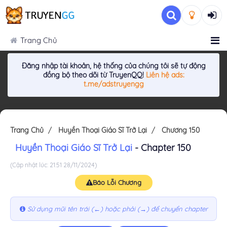
Trang Chủ
Đăng nhập tài khoản, hệ thống của chúng tôi sẽ tự động
đồng bộ theo dõi từ TruyenQQ!
Liên hệ ads:
t.me/adstruyengg
Trang Chủ
Huyền Thoại Giáo Sĩ Trở Lại
Chương 150
Huyền Thoại Giáo Sĩ Trở Lại
- Chapter 150
(Cập nhật lúc: 21:51 28/11/2024)
Báo Lỗi Chương
Sử dụng mũi tên trái (←) hoặc phải (→) để chuyển chapter