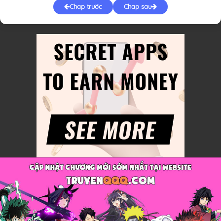
Chap trước
Chap sau