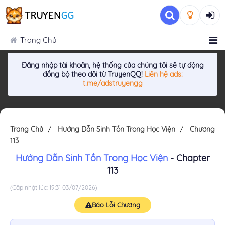
Trang Chủ
Đăng nhập tài khoản, hệ thống của chúng tôi sẽ tự động
đồng bộ theo dõi từ TruyenQQ!
Liên hệ ads:
t.me/adstruyengg
Trang Chủ
Hướng Dẫn Sinh Tồn Trong Học Viện
Chương
113
Hướng Dẫn Sinh Tồn Trong Học Viện
- Chapter
113
(Cập nhật lúc: 19:31 03/07/2026)
Báo Lỗi Chương