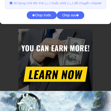
Sử dụng mũi tên trái (←) hoặc phải (→) để chuyển chapter
Chap trước
Chap sau