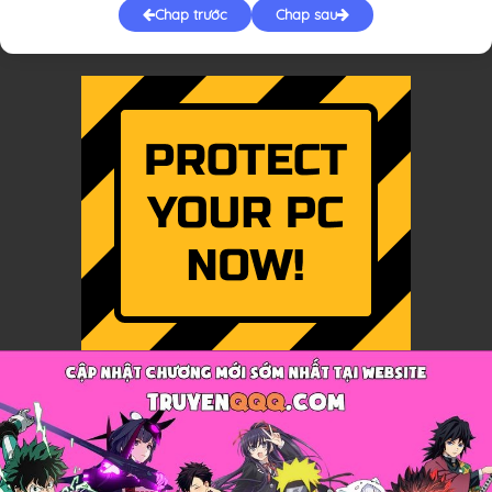
Chap trước
Chap sau