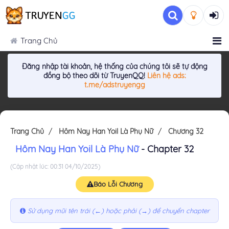
Trang Chủ
Đăng nhập tài khoản, hệ thống của chúng tôi sẽ tự động
đồng bộ theo dõi từ TruyenQQ!
Liên hệ ads:
t.me/adstruyengg
Trang Chủ
Hôm Nay Han Yoil Là Phụ Nữ
Chương 32
Hôm Nay Han Yoil Là Phụ Nữ
- Chapter 32
(Cập nhật lúc: 00:31 04/10/2025)
Báo Lỗi Chương
Sử dụng mũi tên trái (←) hoặc phải (→) để chuyển chapter