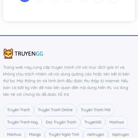
Chương 281
31/05/2026
Chương 280
31/05/2026
Chương 279
30/05/2026
Chương 278
30/05/2026
Chương 277
30/05/2026
Chương 276
29/05/2026
Trang web này cung cấp truyện tranh chỉ với mục đích giải trí và
không chịu trách nhiệm về nội dung quảng cáo hoặc liên kết từ bên
Chương 275
29/05/2026
thứ ba. Mọi thông tin và hình ảnh đều được thu thập từ internet. Nếu
bạn có bất kỳ vấn đề nào liên quan đến nội dung hiển thị, vui lòng
Chương 274
29/05/2026
liên hệ với chúng tôi để được hỗ trợ.
Chương 273
28/05/2026
Truyện Tranh
Truyện Tranh Online
Truyện Tranh Mới
Chương 272
28/05/2026
Truyện Tranh Hay
Đọc Truyện Tranh
TruyenGG
Manhwa
Chương 271
28/05/2026
Manhua
Manga
Truyện Ngôn Tình
nettruyen
toptruyen
Chương 270
27/05/2026