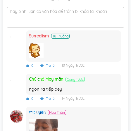
Chương 326
02/08/2026
hãy bình luận có văn hóa để tránh bị khóa tài khoản
Chương 325
02/08/2026
Chương 324
31/07/2026
Surrealism
Tù Trưởng
Chương 323
31/07/2026
Chương 322
31/07/2026
Chương 321
30/07/2026
10 Ngày Trước
0
Trả lời
Chương 320
30/07/2026
Chú chó May mắn
Công Tước
Chương 319
30/07/2026
ngon ra tiếp đey
Chương 318
29/07/2026
14 Ngày Trước
0
Trả lời
Chương 317
29/07/2026
mộ uyển
Hóa Thần
Chương 316
29/07/2026
Chương 315
28/07/2026