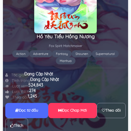
Hồ Yêu Tiểu Hồng Nương
Fox Spirit Matchmaker
Action
Adventure
Fantasy
Shounen
Supernatural
Manhua
Đang Cập Nhật
Tác giả
Đang Cập Nhật
Tình trạng
524,843
Lượt xem
274
Lượt thích
1,245
Theo dõi
Đọc từ đầu
Đọc Chap Mới
Theo dõi
Thích