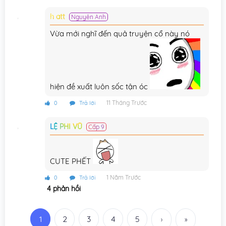
Chương 292
04/06/2026
h att
Nguyên Anh
Vừa mới nghĩ đến quả truyện cổ này nó
Chương 291
03/06/2026
Chương 290
03/06/2026
Chương 289
03/06/2026
hiện đề xuất luôn sốc tận óc
Chương 288
02/06/2026
11 Tháng Trước
0
Trả lời
Chương 287
02/06/2026
LỆ PHI VŨ
Cấp 9
Chương 286
02/06/2026
Chương 285
01/06/2026
CUTE PHẾT
Chương 284
01/06/2026
1 Năm Trước
0
Trả lời
4 phản hồi
Chương 283
01/06/2026
Chương 282
31/05/2026
1
2
3
4
5
›
»