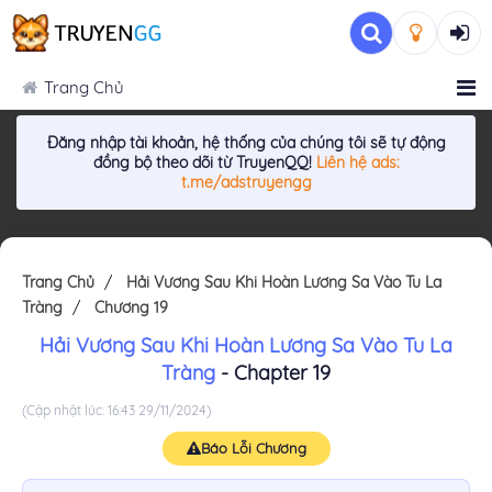
Trang Chủ
Đăng nhập tài khoản, hệ thống của chúng tôi sẽ tự động
đồng bộ theo dõi từ TruyenQQ!
Liên hệ ads:
t.me/adstruyengg
Trang Chủ
Hải Vương Sau Khi Hoàn Lương Sa Vào Tu La
Tràng
Chương 19
Hải Vương Sau Khi Hoàn Lương Sa Vào Tu La
Tràng
- Chapter 19
(Cập nhật lúc: 16:43 29/11/2024)
Báo Lỗi Chương