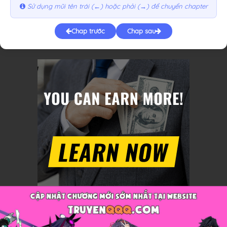
Sử dụng mũi tên trái (←) hoặc phải (→) để chuyển chapter
Chap trước
Chap sau