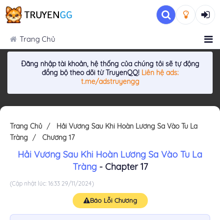
Trang Chủ
Đăng nhập tài khoản, hệ thống của chúng tôi sẽ tự động
đồng bộ theo dõi từ TruyenQQ!
Liên hệ ads:
t.me/adstruyengg
Trang Chủ
Hải Vương Sau Khi Hoàn Lương Sa Vào Tu La
Tràng
Chương 17
Hải Vương Sau Khi Hoàn Lương Sa Vào Tu La
Tràng
- Chapter 17
(Cập nhật lúc: 16:33 29/11/2024)
Báo Lỗi Chương