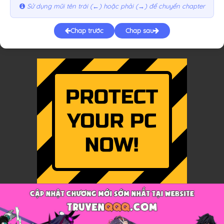
Sử dụng mũi tên trái (←) hoặc phải (→) để chuyển chapter
Chap trước
Chap sau