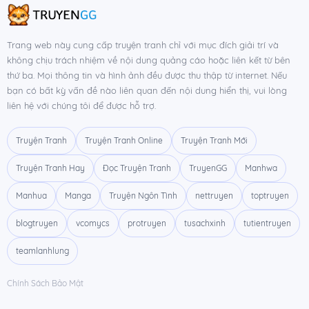
Chương 8
22/03/2015
Chương 7
22/03/2015
Trang web này cung cấp truyện tranh chỉ với mục đích giải trí và
không chịu trách nhiệm về nội dung quảng cáo hoặc liên kết từ bên
Chương 6
22/03/2015
thứ ba. Mọi thông tin và hình ảnh đều được thu thập từ internet. Nếu
bạn có bất kỳ vấn đề nào liên quan đến nội dung hiển thị, vui lòng
Chương 5
22/03/2015
liên hệ với chúng tôi để được hỗ trợ.
Chương 4
22/03/2015
Truyện Tranh
Truyện Tranh Online
Truyện Tranh Mới
Chương 3
22/03/2015
Truyện Tranh Hay
Đọc Truyện Tranh
TruyenGG
Manhwa
Chương 2
22/03/2015
Manhua
Manga
Truyện Ngôn Tình
nettruyen
toptruyen
Chương 1
22/03/2015
blogtruyen
vcomycs
protruyen
tusachxinh
tutientruyen
teamlanhlung
Chính Sách Bảo Mật