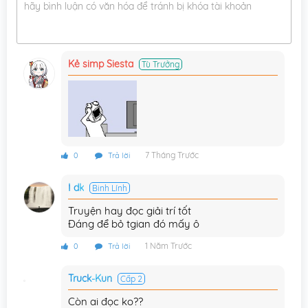
hãy bình luận có văn hóa để tránh bị khóa tài khoản
Chương 31
25/10/2016
Chương 30
25/10/2016
Kẻ simp Siesta
Tù Trưởng
Chương 29
25/10/2016
Chương 28
25/10/2016
Chương 27
25/10/2016
Chương 26
25/10/2016
7 Tháng Trước
0
Trả lời
Chương 25
25/10/2016
I dk
Binh Lính
Chương 24
25/10/2016
Truyện hay đọc giải trí tốt
Đáng để bỏ tgian đó mấy ô
Chương 23
25/10/2016
1 Năm Trước
0
Trả lời
Chương 22
25/10/2016
Truck-Kun
Cấp 2
Chương 21
25/10/2016
Còn ai đọc ko??
Chương 20
25/10/2016