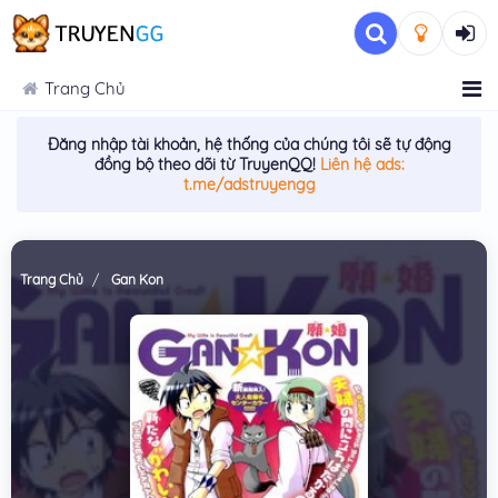
Trang Chủ
Đăng nhập tài khoản, hệ thống của chúng tôi sẽ tự động
đồng bộ theo dõi từ TruyenQQ!
Liên hệ ads:
t.me/adstruyengg
Trang Chủ
Gan Kon