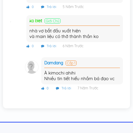
5 Năm Trước
0
Trả lời
Chương 19
22/03/2015
ko biet
Giới Chủ
Chương 18
22/03/2015
nhà vợ bắt đầu xuất hiện
Chương 17
22/03/2015
và main liệu có thở thành thần ko
6 Năm Trước
Chương 16
0
Trả lời
22/03/2015
Chương 15
22/03/2015
Damdang
Cấp 1
Chương 14
22/03/2015
À kimochi ahihi
Nhiều tìn tiết hiểu nhầm bá đạo vc
Chương 13
22/03/2015
7 Năm Trước
0
Trả lời
Chương 12
22/03/2015
Chương 11
22/03/2015
Chương 10
22/03/2015
Chương 9
22/03/2015