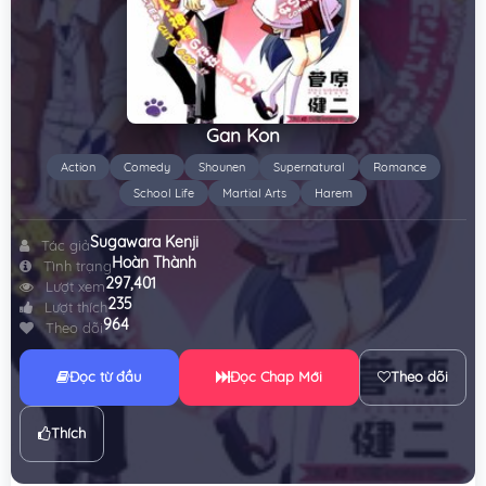
Gan Kon
Action
Comedy
Shounen
Supernatural
Romance
School Life
Martial Arts
Harem
Sugawara Kenji
Tác giả
Hoàn Thành
Tình trạng
297,401
Lượt xem
235
Lượt thích
964
Theo dõi
Đọc từ đầu
Đọc Chap Mới
Theo dõi
Thích