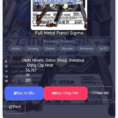
Full Metal Panic! Sigma
Furu Metaru Panikku! Σ
Action
Comedy
Drama
Shounen
Romance
Sci-Fi
Ueda Hiroshi
,
Gatou Shouji
,
Shikidouji
Tác giả
Đang Cập Nhật
Tình trạng
56,767
Lượt xem
91
Lượt thích
201
Theo dõi
Đọc từ đầu
Đọc Chap Mới
Theo dõi
Thích