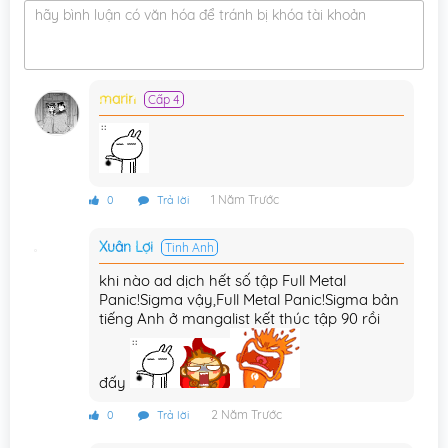
hãy bình luận có văn hóa để tránh bị khóa tài khoản
Chương 8
21/01/2020
Chương 7
21/01/2020
marin
Cấp 4
Chương 6
21/01/2020
Chương 5
21/01/2020
Chương 4
21/01/2020
1 Năm Trước
0
Trả lời
Chương 3
21/01/2020
Xuân Lợi
Tinh Anh
Chương 2
21/01/2020
khi nào ad dịch hết số tập Full Metal
Chương 1
Panic!Sigma vậy,Full Metal Panic!Sigma bản
21/01/2020
tiếng Anh ở mangalist kết thúc tập 90 rồi
đấy
2 Năm Trước
0
Trả lời