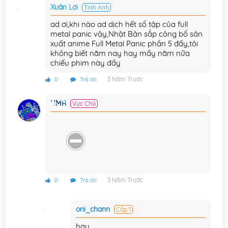
Xuân Lợi
Tinh Anh
ad ơi,khi nào ad dịch hết số tập của full
metal panic vậy,Nhật Bản sắp công bố sản
xuất anime Full Metal Panic phần 5 đấy,tôi
không biết năm nay hay mấy năm nữa
chiếu phim này đấy
3 Năm Trước
0
Trả lời
UMR
Vực Chủ
3 Năm Trước
0
Trả lời
oni_chann
Cấp 1
hay