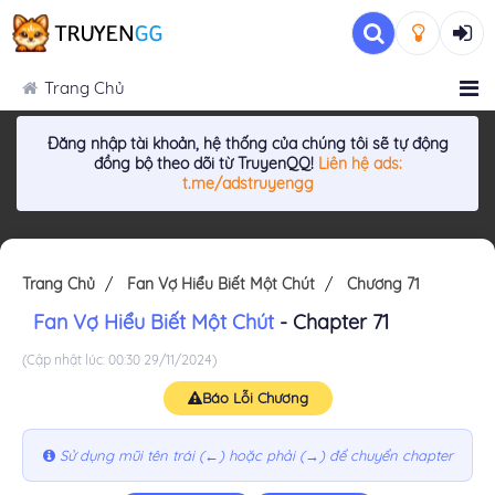
Trang Chủ
Đăng nhập tài khoản, hệ thống của chúng tôi sẽ tự động
đồng bộ theo dõi từ TruyenQQ!
Liên hệ ads:
t.me/adstruyengg
Trang Chủ
Fan Vợ Hiểu Biết Một Chút
Chương 71
Fan Vợ Hiểu Biết Một Chút
- Chapter 71
(Cập nhật lúc: 00:30 29/11/2024)
Báo Lỗi Chương
Sử dụng mũi tên trái (←) hoặc phải (→) để chuyển chapter