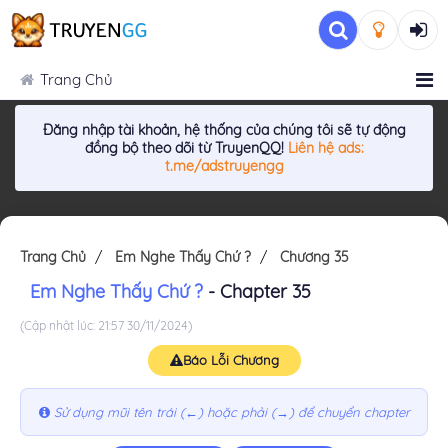
Trang Chủ
Đăng nhập tài khoản, hệ thống của chúng tôi sẽ tự động
đồng bộ theo dõi từ TruyenQQ!
Liên hệ ads:
t.me/adstruyengg
Trang Chủ
Em Nghe Thấy Chứ ?
Chương 35
Em Nghe Thấy Chứ ?
- Chapter 35
(Cập nhật lúc: 21:57 30/11/2024)
Báo Lỗi Chương
Sử dụng mũi tên trái (←) hoặc phải (→) để chuyển chapter