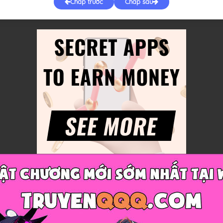
Chap trước
Chap sau