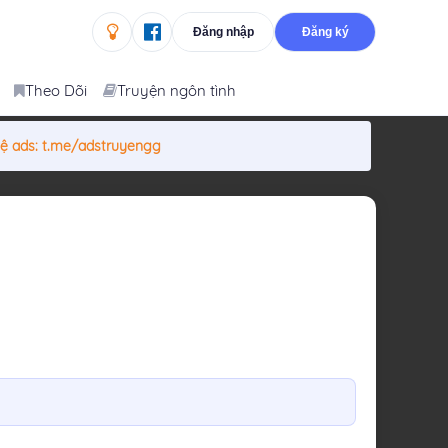
Đăng nhập
Đăng ký
Theo Dõi
Truyện ngôn tình
hệ ads:
t.me/adstruyengg