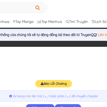
anhwa
Top Manga
Top Manhua
Tìm Truyện
Lịch Sử
 thống của chúng tôi sẽ tự động đồng bộ theo dõi từ TruyenQQ!
Liên 
Báo Lỗi Chương
Sử dụng mũi tên trái (←) hoặc phải (→) để chuyển chapter