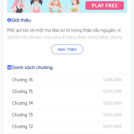
Giới thiệu
Một quí tộc và một ma đạo sư từ trong tháp cầu nguyện, vì
giữ lời hứa với bạn, mà cùng ở trong thôn trang băng phong
đại địa mười năm quí giá, họ huấn luyện bồi dưỡng nghiên
Xem Thêm
cách hai vị thiếu niên – ngải mễ (Amy) và Đại Thanh Sơn,
uhm, đương nhiên còn có còn có thần thánh cự long bảo bảo
Lục Nhi.
Danh sách chương
Ngải Mễ và Thanh Sơn vừa xuất đạo đã lập đội lính đánh thuê
Chương 76
12/05/2015
nhỏ, khiêu chiến thành công nhiệm vụ.
Chương 75
12/05/2015
Chương 74
12/05/2015
Chương 73
12/05/2015
Chương 72
12/05/2015