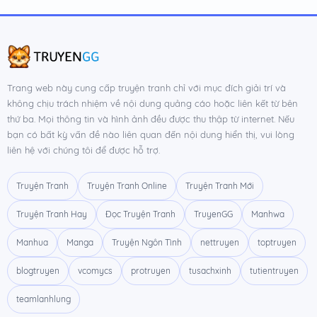
Chương 36
12/05/2015
Chương 35
12/05/2015
Chương 34
12/05/2015
Trang web này cung cấp truyện tranh chỉ với mục đích giải trí và
không chịu trách nhiệm về nội dung quảng cáo hoặc liên kết từ bên
Chương 33
12/05/2015
thứ ba. Mọi thông tin và hình ảnh đều được thu thập từ internet. Nếu
bạn có bất kỳ vấn đề nào liên quan đến nội dung hiển thị, vui lòng
Chương 32
12/05/2015
liên hệ với chúng tôi để được hỗ trợ.
Chương 31
12/05/2015
Truyện Tranh
Truyện Tranh Online
Truyện Tranh Mới
Chương 30
12/05/2015
Truyện Tranh Hay
Đọc Truyện Tranh
TruyenGG
Manhwa
Chương 29
12/05/2015
Manhua
Manga
Truyện Ngôn Tình
nettruyen
toptruyen
Chương 28
12/05/2015
blogtruyen
vcomycs
protruyen
tusachxinh
tutientruyen
Chương 27
12/05/2015
teamlanhlung
Chương 26
12/05/2015