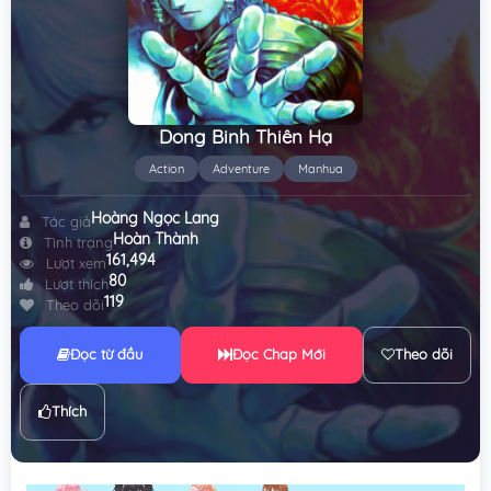
Dong Binh Thiên Hạ
Action
Adventure
Manhua
Hoàng Ngọc Lang
Tác giả
Hoàn Thành
Tình trạng
161,494
Lượt xem
80
Lượt thích
119
Theo dõi
Đọc từ đầu
Đọc Chap Mới
Theo dõi
Thích