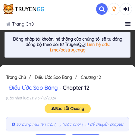
Trang Chủ
Đăng nhập tài khoản, hệ thống của chúng tôi sẽ tự động
đồng bộ theo dõi từ TruyenQQ!
Liên hệ ads:
t.me/adstruyengg
Trang Chủ
Điều Ước Sao Băng
Chương 12
Điều Ước Sao Băng
- Chapter 12
(Cập nhật lúc: 21:19 31/12/2024)
Báo Lỗi Chương
Sử dụng mũi tên trái (←) hoặc phải (→) để chuyển chapter