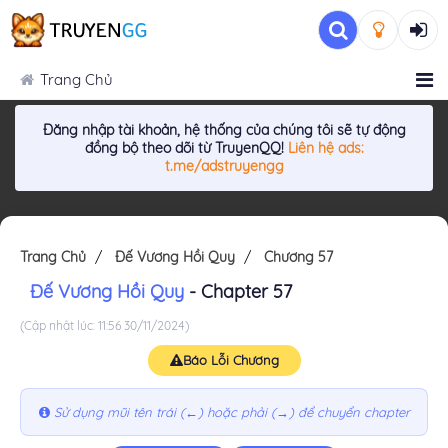
Trang Chủ
Đăng nhập tài khoản, hệ thống của chúng tôi sẽ tự động
đồng bộ theo dõi từ TruyenQQ!
Liên hệ ads:
t.me/adstruyengg
Trang Chủ
Đế Vương Hồi Quy
Chương 57
Đế Vương Hồi Quy
- Chapter 57
(Cập nhật lúc: 11:56 30/11/2024)
Báo Lỗi Chương
Sử dụng mũi tên trái (←) hoặc phải (→) để chuyển chapter