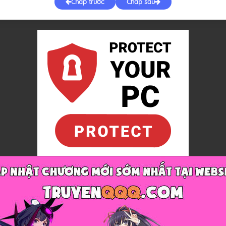
Chap trước
Chap sau