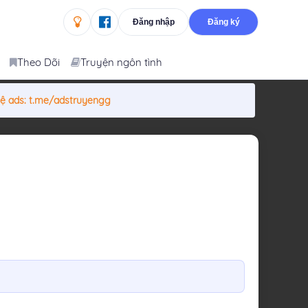
Đăng nhập
Đăng ký
Theo Dõi
Truyện ngôn tình
hệ ads:
t.me/adstruyengg