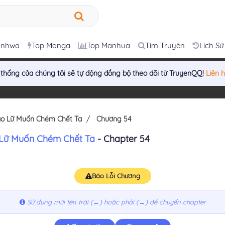
anhwa
Top Manga
Top Manhua
Tìm Truyện
Lịch Sử
 thống của chúng tôi sẽ tự động đồng bộ theo dõi từ TruyenQQ!
Liên 
ạo Lữ Muốn Chém Chết Ta
Chương 54
 Lữ Muốn Chém Chết Ta
- Chapter 54
Báo Lỗi Chương
Sử dụng mũi tên trái (←) hoặc phải (→) để chuyển chapter