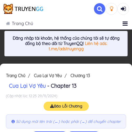
Trang Chủ
Đăng nhập tài khoản, hệ thống của chúng tôi sẽ tự động
đồng bộ theo dõi từ TruyenQQ!
Liên hệ ads:
t.me/adstruyengg
Trang Chủ
Cua Lại Vợ Yêu
Chương 13
Cua Lại Vợ Yêu
- Chapter 13
(Cập nhật lúc: 12:25 29/11/2024)
Báo Lỗi Chương
Sử dụng mũi tên trái (←) hoặc phải (→) để chuyển chapter