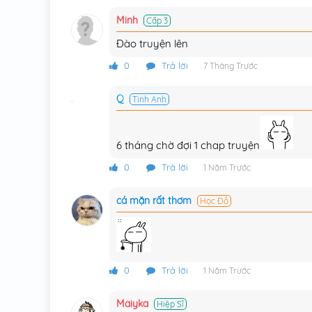
Chương 90
Minh
Cấp 3
Chương 89
Đào truyện lên
Chuong 88
0
Trả lời
7 Tháng Trước
Chương 87
Q
Tinh Anh
Chương 86
Chương 85
6 tháng chờ đợi 1 chap truyện
Chương 84
0
Trả lời
1 Năm Trước
Chương 83
cá mặn rất thơm
Học Đồ
Chương 82
Chương 81
0
Trả lời
1 Năm Trước
Chương 80
Chương 79
Maiyka
Hiệp Sĩ