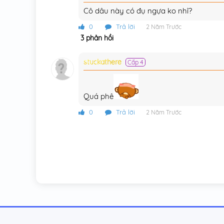
Chương 67
Cô dâu này có đụ ngựa ko nhỉ?
Chương 66
0
Trả lời
2 Năm Trước
3 phản hồi
Chương 65
Chương 64
stuckathere
Cấp 4
Chương 63
Quá phê
Chương 62
0
Trả lời
2 Năm Trước
Chương 61
Chương 60
Chương 59
Chương 58
Chương 57
Chương 56