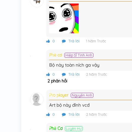
Chương 78
Chương 77
Chương 76
Chương 75
0
Trả lời
1 Năm Trước
Chương 74
Phê cơ
Hiệp Sĩ Tinh Anh
Chương 73
Bộ này toàn ních ga vậy
0
Trả lời
2 Năm Trước
Chương 72
2 phản hồi
Chương 71
Pro player
Nguyên Anh
Chương 70
Art bộ này đỉnh vcđ
Chương 69
0
Trả lời
2 Năm Trước
Chương 68
Phê Cơ
Luyện Hư