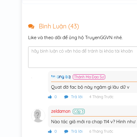
Chương 101
Chương 100
Bình Luận (
43
)
Chương 99
Like và theo dõi để ủng hộ TruyenGGVN nhé.
Chương 98
hãy bình luận có văn hóa để tránh bị khóa tài khoản
Chương 97
Chương 96
truong bq
Thánh Ma Đạo Sư
Chương 95
Quat đờ fac bộ này ngâm gì lâu dữ v
Chương 94
0
Trả lời
4 Tháng Trước
Chương 93
zeldamon
Cấp 3
Chương 92
Nào tác giả mới ra chap 114 v? Hình như
Chương 91
0
Trả lời
6 Tháng Trước