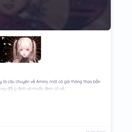
ây là câu chuyện về Amira, một cô gái thông thạo bắn
thay đổi ý định và muốn đem cô về..