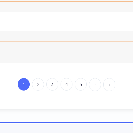
1
2
3
4
5
›
»