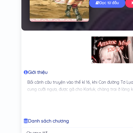
Đọc từ đầu
Giới thiệu
Bối cảnh câu truyện vào thế kỉ 16, khi Con đường Tơ Lụ
cung cưỡi ngựa, được gả cho Karluk, chàng trai ở làng k
Danh sách chương