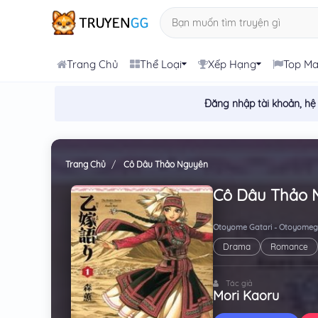
Trang Chủ
Thể Loại
Xếp Hạng
Top M
Đăng nhập tài khoản, hệ
Trang Chủ
Cô Dâu Thảo Nguyên
Cô Dâu Thảo 
Otoyome Gatari - Otoyomeg
Drama
Romance
Tác giả
Mori Kaoru