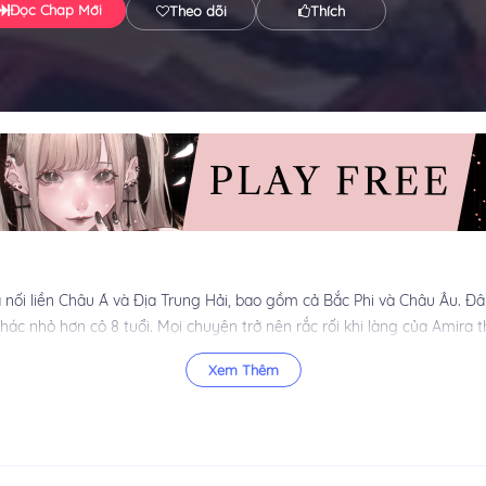
Đọc Chap Mới
Theo dõi
Thích
a nối liền Châu Á và Địa Trung Hải, bao gồm cả Bắc Phi và Châu Âu. Đ
hác nhỏ hơn cô 8 tuổi. Mọi chuyện trở nên rắc rối khi làng của Amira 
Xem Thêm