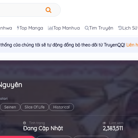
anhwa
Top Manga
Top Manhua
Tìm Truyện
Lịch Sử
 thống của chúng tôi sẽ tự động đồng bộ theo dõi từ TruyenQQ!
Liên 
Nguyên
atari
Seinen
Slice Of Life
Historical
Tình trạng
Lượt xem
Đang Cập Nhật
2,383,511