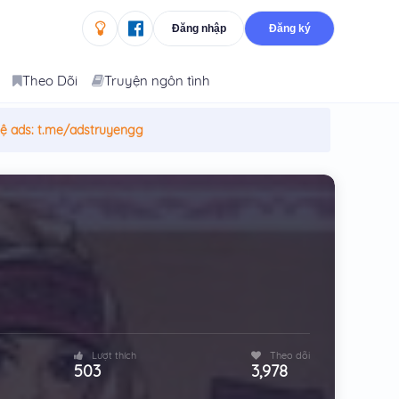
Đăng nhập
Đăng ký
Theo Dõi
Truyện ngôn tình
hệ ads:
t.me/adstruyengg
Lượt thích
Theo dõi
503
3,978