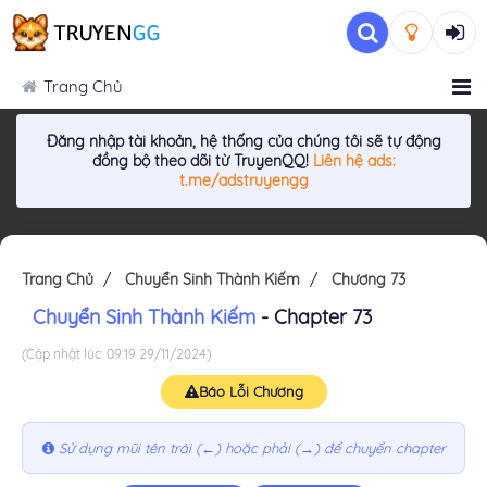
Trang Chủ
Đăng nhập tài khoản, hệ thống của chúng tôi sẽ tự động
đồng bộ theo dõi từ TruyenQQ!
Liên hệ ads:
t.me/adstruyengg
Trang Chủ
Chuyển Sinh Thành Kiếm
Chương 73
Chuyển Sinh Thành Kiếm
- Chapter 73
(Cập nhật lúc: 09:19 29/11/2024)
Báo Lỗi Chương
Sử dụng mũi tên trái (←) hoặc phải (→) để chuyển chapter