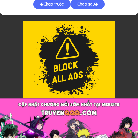
Chap trước
Chap sau