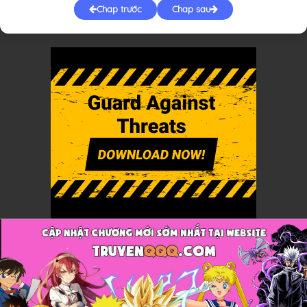
Chap trước
Chap sau