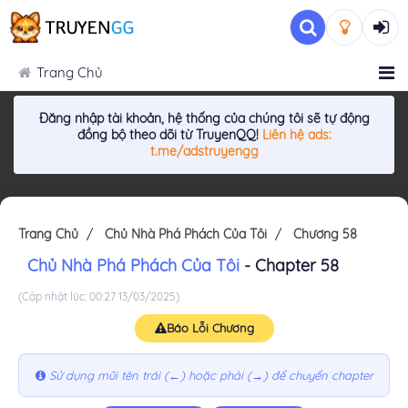
Trang Chủ
Đăng nhập tài khoản, hệ thống của chúng tôi sẽ tự động
đồng bộ theo dõi từ TruyenQQ!
Liên hệ ads:
t.me/adstruyengg
Trang Chủ
Chủ Nhà Phá Phách Của Tôi
Chương 58
Chủ Nhà Phá Phách Của Tôi
- Chapter 58
(Cập nhật lúc: 00:27 13/03/2025)
Báo Lỗi Chương
Sử dụng mũi tên trái (←) hoặc phải (→) để chuyển chapter