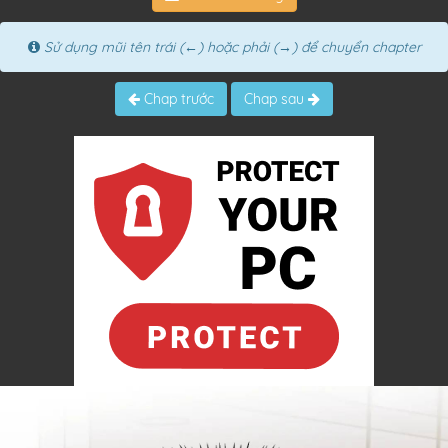
Sử dụng mũi tên trái (←) hoặc phải (→) để chuyển chapter
Chap trước
Chap sau