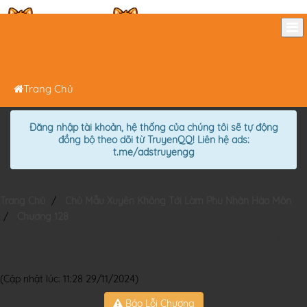
Đăng nhập
Đăng ký
Trang Chủ
Đăng nhập tài khoản, hệ thống của chúng tôi sẽ tự động
đồng bộ theo dõi từ TruyenQQ!
Liên hệ ads:
t.me/adstruyengg
Trang Chủ
Chủ Mẫu Xuyên Không Tới Làm Phu Nhân Hào Môn
Chương 128
Chủ Mẫu Xuyên Không Tới Làm Phu Nhân Hào Môn
- Chapter 128
(Cập nhật lúc: 11:28 29/11/2024)
Báo Lỗi Chương