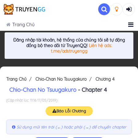
Trang Chủ
Đăng nhập tài khoản, hệ thống của chúng tôi sẽ tự động
đồng bộ theo dõi từ TruyenQQ!
Liên hệ ads:
t.me/adstruyengg
Trang Chủ
Chio-Chan No Tsuugakuro
Chương 4
Chio-Chan No Tsuugakuro
- Chapter 4
(Cập nhật lúc: 11:16 17/05/2019)
Báo Lỗi Chương
Sử dụng mũi tên trái (←) hoặc phải (→) để chuyển chapter