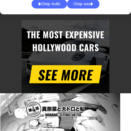
Chap trước
Chap sau