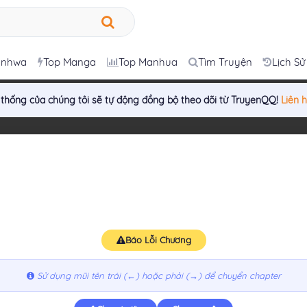
anhwa
Top Manga
Top Manhua
Tìm Truyện
Lịch Sử
 thống của chúng tôi sẽ tự động đồng bộ theo dõi từ TruyenQQ!
Liên 
Báo Lỗi Chương
Sử dụng mũi tên trái (←) hoặc phải (→) để chuyển chapter