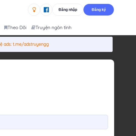
Đăng nhập
Đăng ký
Theo Dõi
Truyện ngôn tình
hệ ads:
t.me/adstruyengg