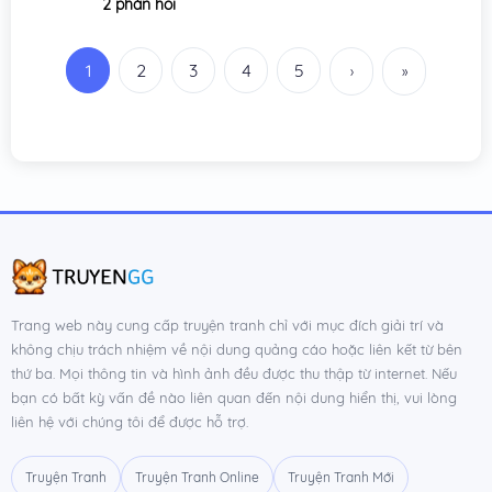
2 phản hồi
Chương 157
22/07/2025
Chương 156
20/07/2025
1
2
3
4
5
›
»
Chương 155
19/07/2025
Chương 154
18/07/2025
Chương 153
17/07/2025
Chương 152
16/07/2025
Chương 151
15/07/2025
Chương 150
14/07/2025
Trang web này cung cấp truyện tranh chỉ với mục đích giải trí và
không chịu trách nhiệm về nội dung quảng cáo hoặc liên kết từ bên
Chương 149
13/07/2025
thứ ba. Mọi thông tin và hình ảnh đều được thu thập từ internet. Nếu
bạn có bất kỳ vấn đề nào liên quan đến nội dung hiển thị, vui lòng
Chương 148
12/07/2025
liên hệ với chúng tôi để được hỗ trợ.
Chương 147
11/07/2025
Truyện Tranh
Truyện Tranh Online
Truyện Tranh Mới
Chương 146
08/07/2025