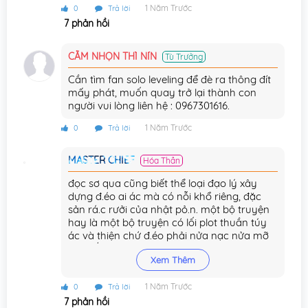
Chương 182
16/08/2025
1 Năm Trước
0
Trả lời
7 phản hồi
Chương 181
15/08/2025
CẰM NHỌN THÌ NÍN
Tù Trưởng
Chương 180
14/08/2025
Cần tìm fan solo leveling để đè ra thông đít
Chương 179
13/08/2025
mấy phát, muốn quay trở lại thành con
người vui lòng liên hệ : 0967301616.
Chương 178
12/08/2025
1 Năm Trước
0
Trả lời
Chương 177
11/08/2025
MASTER CHIEF
Hóa Thần
Chương 176
10/08/2025
đọc sơ qua cũng biết thể loại đạo lý xây
Chương 175
dựng đ.éo ai ác mà có nỗi khổ riêng, đặc
09/08/2025
sản rá.c rưởi của nhật pỏ.n. một bộ truyện
Chương 174
hay là một bộ truyện có lối plot thuần túy
08/08/2025
ác và thiện chứ đ.éo phải nửa nạc nửa mỡ
tẩy trắng này nọ. Rá.c/10
Chương 173
07/08/2025
Xem Thêm
Chương 172
06/08/2025
1 Năm Trước
0
Trả lời
7 phản hồi
Chương 171
06/08/2025