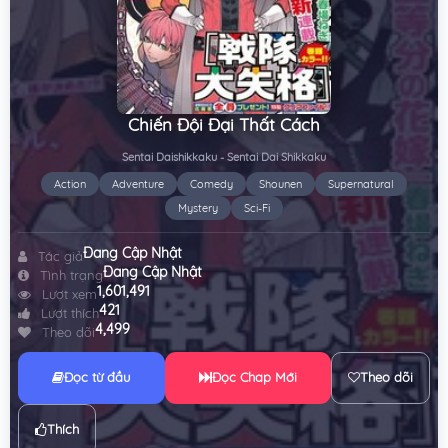
Chiến Đội Đại Thất Cách
Sentai Daishikkaku - Sentai Dai Shikkaku
Action
Adventure
Comedy
Shounen
Supernatural
Mystery
Sci-Fi
Đang Cập Nhật
Tác giả
Đang Cập Nhật
Tình trạng
1,601,491
Lượt xem
421
Lượt thích
4,499
Theo dõi
Đọc từ đầu
Đọc Chap Mới
Theo dõi
Thích