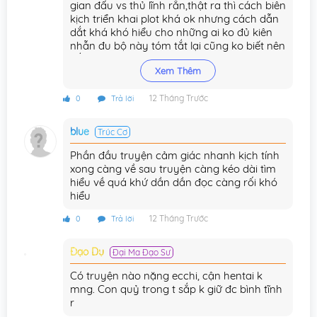
gian đấu vs thủ lĩnh rắn,thật ra thì cách biên
kịch triển khai plot khá ok nhưng cách dẫn
Chương 193
06/11/2025
dắt khá khó hiểu cho những ai ko đủ kiên
nhẫn đu bộ này tóm tắt lại cũng ko biết nên
Chương 192
27/09/2025
bắt đầu từ đâu,cái t2 ko ổn là biên kịch lại
Xem Thêm
hợp tác vs artist ko mạnh khoản hành động
Chương 191
18/09/2025
nên cảm giác mấy pha đánh nhau khá
nhẽo
12 Tháng Trước
0
Trả lời
Chương 190
11/09/2025
Chương 189
blue
04/09/2025
Trúc Cơ
Phần đầu truyện cảm giác nhanh kịch tính
Chương 188
28/08/2025
xong càng về sau truyện càng kéo dài tìm
hiểu về quá khứ dần dần đọc càng rối khó
Chương 187
21/08/2025
hiểu
Chương 186
20/08/2025
12 Tháng Trước
0
Trả lời
Chương 185
19/08/2025
Đạo Dụ
Đại Ma Đạo Sư
Chương 184
18/08/2025
Có truyện nào nặng ecchi, cận hentai k
mng. Con quỷ trong t sắp k giữ đc bình tĩnh
Chương 183
17/08/2025
r