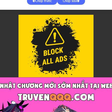
Chap trước
Chap sau