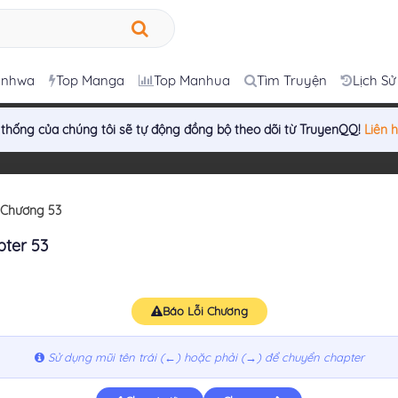
anhwa
Top Manga
Top Manhua
Tìm Truyện
Lịch Sử
 thống của chúng tôi sẽ tự động đồng bộ theo dõi từ TruyenQQ!
Liên 
Chương 53
ter 53
Báo Lỗi Chương
Sử dụng mũi tên trái (←) hoặc phải (→) để chuyển chapter