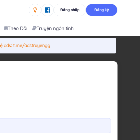
Đăng nhập
Đăng ký
Theo Dõi
Truyện ngôn tình
hệ ads:
t.me/adstruyengg