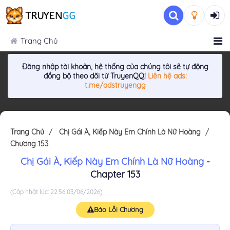
Trang Chủ
Đăng nhập tài khoản, hệ thống của chúng tôi sẽ tự động
đồng bộ theo dõi từ TruyenQQ!
Liên hệ ads:
t.me/adstruyengg
Trang Chủ
Chị Gái À, Kiếp Này Em Chính Là Nữ Hoàng
Chương 153
Chị Gái À, Kiếp Này Em Chính Là Nữ Hoàng
-
Chapter 153
(Cập nhật lúc: 22:56 03/06/2026)
Báo Lỗi Chương