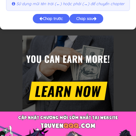
Sử dụng mũi tên trái (←) hoặc phải (→) để chuyển chapter
Chap trước
Chap sau