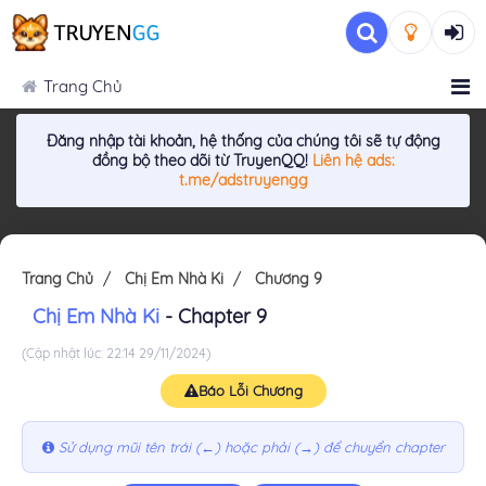
Trang Chủ
Đăng nhập tài khoản, hệ thống của chúng tôi sẽ tự động
đồng bộ theo dõi từ TruyenQQ!
Liên hệ ads:
t.me/adstruyengg
Trang Chủ
Chị Em Nhà Ki
Chương 9
Chị Em Nhà Ki
- Chapter 9
(Cập nhật lúc: 22:14 29/11/2024)
Báo Lỗi Chương
Sử dụng mũi tên trái (←) hoặc phải (→) để chuyển chapter