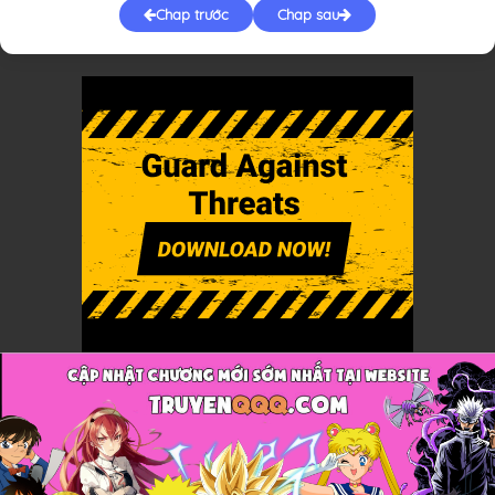
Chap trước
Chap sau