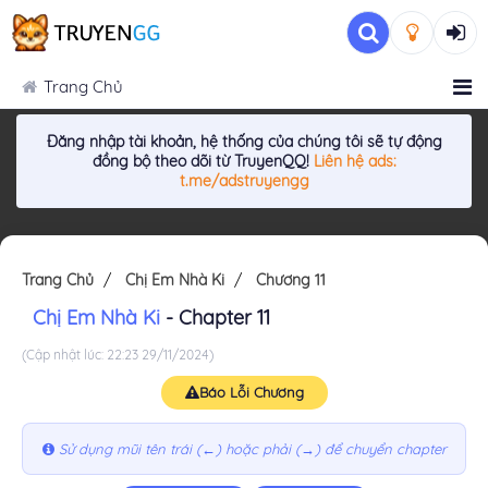
Trang Chủ
Đăng nhập tài khoản, hệ thống của chúng tôi sẽ tự động
đồng bộ theo dõi từ TruyenQQ!
Liên hệ ads:
t.me/adstruyengg
Trang Chủ
Chị Em Nhà Ki
Chương 11
Chị Em Nhà Ki
- Chapter 11
(Cập nhật lúc: 22:23 29/11/2024)
Báo Lỗi Chương
Sử dụng mũi tên trái (←) hoặc phải (→) để chuyển chapter