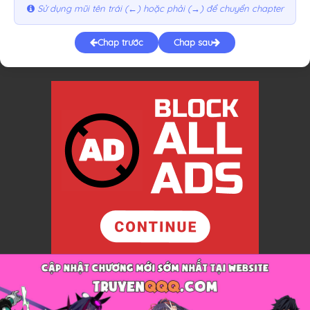
Sử dụng mũi tên trái (←) hoặc phải (→) để chuyển chapter
Chap trước
Chap sau