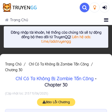
Trang Chủ
Đăng nhập tài khoản, hệ thống của chúng tôi sẽ tự động
đồng bộ theo dõi từ TruyenQQ!
Liên hệ ads:
t.me/adstruyengg
Trang Chủ
Chỉ Có Ta Không Bị Zombie Tấn Công
Chương 30
Chỉ Có Ta Không Bị Zombie Tấn Công
-
Chapter 30
(Cập nhật lúc: 21:57 11/06/2025)
Báo Lỗi Chương