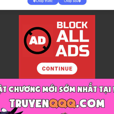
Chap trước
Chap sau