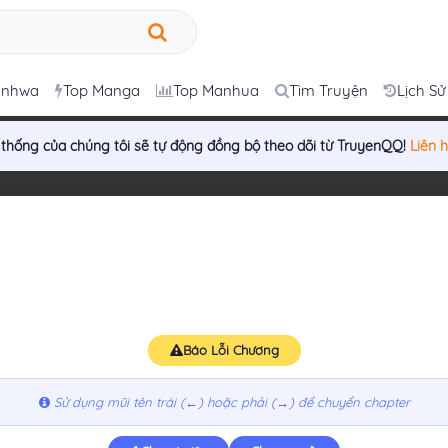
anhwa
Top Manga
Top Manhua
Tìm Truyện
Lịch Sử
 thống của chúng tôi sẽ tự động đồng bộ theo dõi từ TruyenQQ!
Liên 
Báo Lỗi Chương
Sử dụng mũi tên trái (←) hoặc phải (→) để chuyển chapter