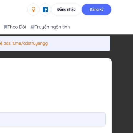
Đăng nhập
Đăng ký
Theo Dõi
Truyện ngôn tình
hệ ads:
t.me/adstruyengg