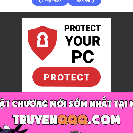
Chap trước
Chap sau