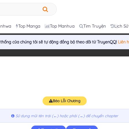
anhwa
Top Manga
Top Manhua
Tìm Truyện
Lịch Sử
 thống của chúng tôi sẽ tự động đồng bộ theo dõi từ TruyenQQ!
Liên 
Báo Lỗi Chương
Sử dụng mũi tên trái (←) hoặc phải (→) để chuyển chapter