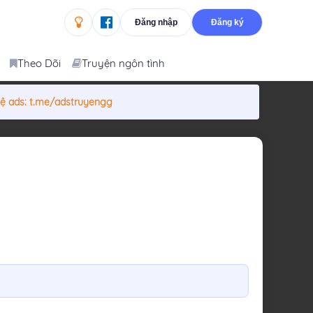
Đăng nhập
Đăng ký
Theo Dõi
Truyện ngôn tình
hệ ads:
t.me/adstruyengg