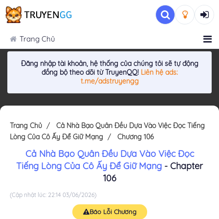
Trang Chủ
Đăng nhập tài khoản, hệ thống của chúng tôi sẽ tự động
đồng bộ theo dõi từ TruyenQQ!
Liên hệ ads:
t.me/adstruyengg
Trang Chủ
Cả Nhà Bạo Quân Đều Dựa Vào Việc Đọc Tiếng
Lòng Của Cô Ấy Để Giữ Mạng
Chương 106
Cả Nhà Bạo Quân Đều Dựa Vào Việc Đọc
Tiếng Lòng Của Cô Ấy Để Giữ Mạng
- Chapter
106
(Cập nhật lúc: 22:14 03/06/2026)
Báo Lỗi Chương