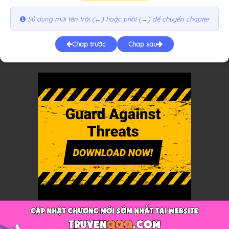
Sử dụng mũi tên trái (←) hoặc phải (→) để chuyển chapter
Chap trước
Chap sau