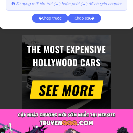
Sử dụng mũi tên trái (←) hoặc phải (→) để chuyển chapter
Chap trước
Chap sau