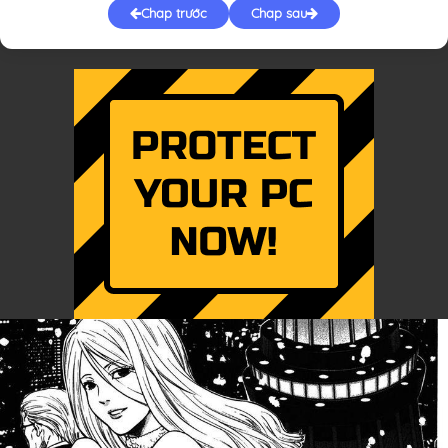
Chap trước
Chap sau