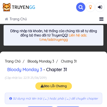
Trang Chủ
Đăng nhập tài khoản, hệ thống của chúng tôi sẽ tự động
đồng bộ theo dõi từ TruyenQQ!
Liên hệ ads:
t.me/adstruyengg
Trang Chủ
Bloody Monday 3
Chương 31
Bloody Monday 3
- Chapter 31
(Cập nhật lúc: 22:31 25/06/2019)
Báo Lỗi Chương
Sử dụng mũi tên trái (←) hoặc phải (→) để chuyển chapter