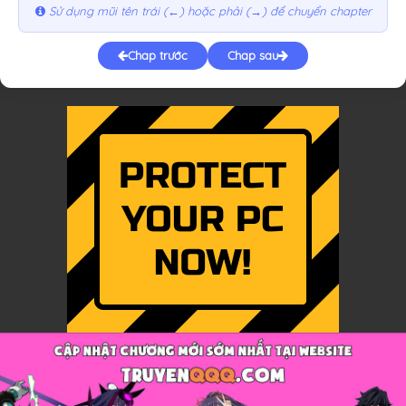
Sử dụng mũi tên trái (←) hoặc phải (→) để chuyển chapter
Chap trước
Chap sau