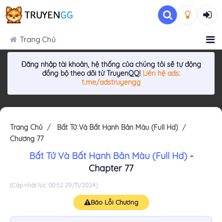
Trang Chủ
Đăng nhập tài khoản, hệ thống của chúng tôi sẽ tự động
đồng bộ theo dõi từ TruyenQQ!
Liên hệ ads:
t.me/adstruyengg
Trang Chủ
Bất Tử Và Bất Hạnh Bản Màu (Full Hd)
Chương 77
Bất Tử Và Bất Hạnh Bản Màu (Full Hd)
-
Chapter 77
(Cập nhật lúc: 00:52 29/11/2024)
Báo Lỗi Chương