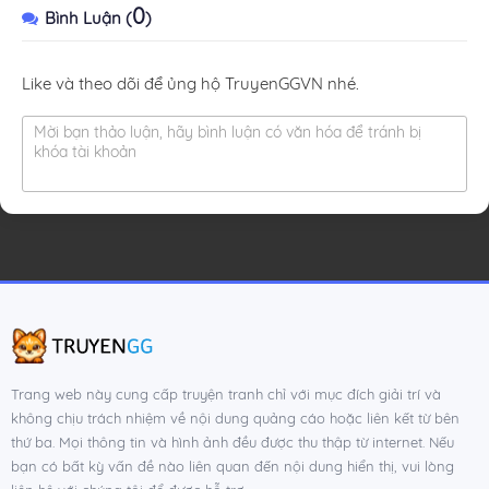
0
Bình Luận (
)
Like và theo dõi để ủng hộ TruyenGGVN nhé.
Mời bạn thảo luận, hãy bình luận có văn hóa để tránh bị
khóa tài khoản
Trang web này cung cấp truyện tranh chỉ với mục đích giải trí và
không chịu trách nhiệm về nội dung quảng cáo hoặc liên kết từ bên
thứ ba. Mọi thông tin và hình ảnh đều được thu thập từ internet. Nếu
bạn có bất kỳ vấn đề nào liên quan đến nội dung hiển thị, vui lòng