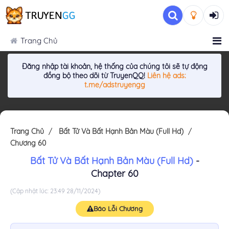
Trang Chủ
Đăng nhập tài khoản, hệ thống của chúng tôi sẽ tự động
đồng bộ theo dõi từ TruyenQQ!
Liên hệ ads:
t.me/adstruyengg
Trang Chủ
Bất Tử Và Bất Hạnh Bản Màu (Full Hd)
Chương 60
Bất Tử Và Bất Hạnh Bản Màu (Full Hd)
-
Chapter 60
(Cập nhật lúc: 23:49 28/11/2024)
Báo Lỗi Chương