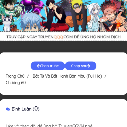
Chap trước
Chap sau
Trang Chủ
Bất Tử Và Bất Hạnh Bản Màu (Full Hd)
Chương 60
0
Bình Luận (
)
Like và theo dõi để ủng hộ TruyenGGVN nhé.