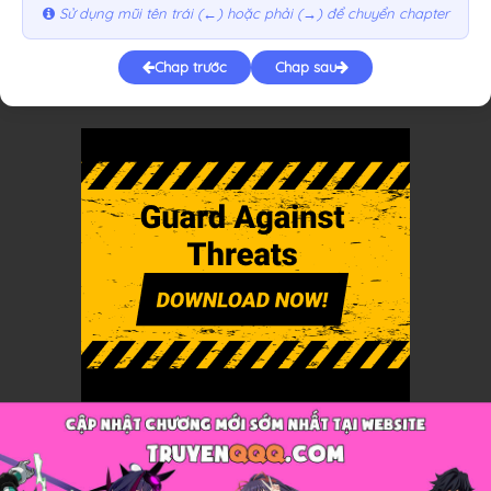
Sử dụng mũi tên trái (←) hoặc phải (→) để chuyển chapter
Chap trước
Chap sau