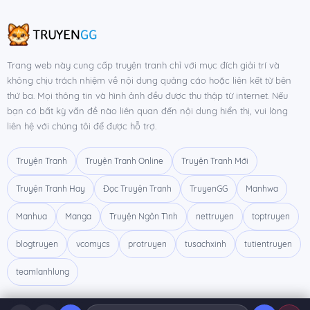
Trang web này cung cấp truyện tranh chỉ với mục đích giải trí và
không chịu trách nhiệm về nội dung quảng cáo hoặc liên kết từ bên
thứ ba. Mọi thông tin và hình ảnh đều được thu thập từ internet. Nếu
bạn có bất kỳ vấn đề nào liên quan đến nội dung hiển thị, vui lòng
liên hệ với chúng tôi để được hỗ trợ.
Truyện Tranh
Truyện Tranh Online
Truyện Tranh Mới
Truyện Tranh Hay
Đọc Truyện Tranh
TruyenGG
Manhwa
Manhua
Manga
Truyện Ngôn Tình
nettruyen
toptruyen
blogtruyen
vcomycs
protruyen
tusachxinh
tutientruyen
teamlanhlung
Chính Sách Bảo Mật