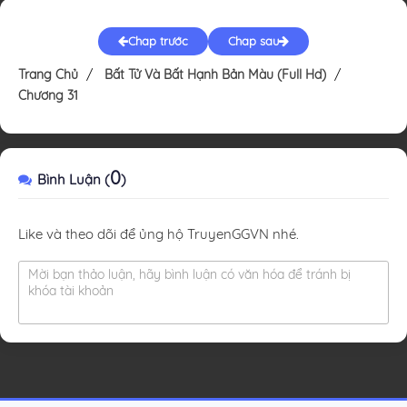
Chap trước
Chap sau
Trang Chủ
Bất Tử Và Bất Hạnh Bản Màu (Full Hd)
Chương 31
0
Bình Luận (
)
Like và theo dõi để ủng hộ TruyenGGVN nhé.
Mời bạn thảo luận, hãy bình luận có văn hóa để tránh bị
khóa tài khoản