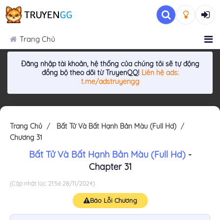
Trang Chủ
Đăng nhập tài khoản, hệ thống của chúng tôi sẽ tự động
đồng bộ theo dõi từ TruyenQQ!
Liên hệ ads:
t.me/adstruyengg
Trang Chủ
Bất Tử Và Bất Hạnh Bản Màu (Full Hd)
Chương 31
Bất Tử Và Bất Hạnh Bản Màu (Full Hd)
-
Chapter 31
(Cập nhật lúc: 21:56 28/11/2024)
Báo Lỗi Chương