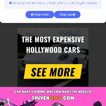
Sử dụng mũi tên trái (←) hoặc phải (→) để chuyển chapter
Chap trước
Chap sau