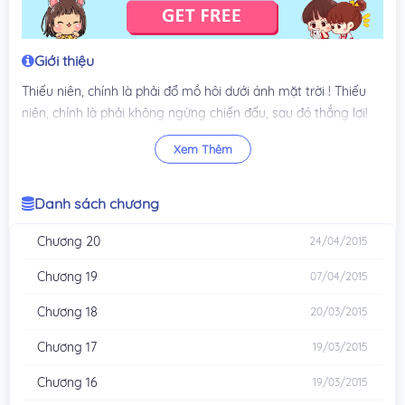
Giới thiệu
Thiếu niên, chính là phải đổ mồ hôi dưới ánh mặt trời ! Thiếu
niên, chính là phải không ngừng chiến đấu, sau đó thắng lợi!
Vô tận thiên lộ cuộc hành trình, vô tận hành trình, chứng kiến
Xem Thêm
thiếu niên nhiệt huyết và truyền kỳ! Lòng mang dã vọng, liệt
huyết như đốt! Vĩnh viễn thiếu niên, Bất Bại Chiến Thần!
Danh sách chương
Chương 20
24/04/2015
Chương 19
07/04/2015
Chương 18
20/03/2015
Chương 17
19/03/2015
Chương 16
19/03/2015