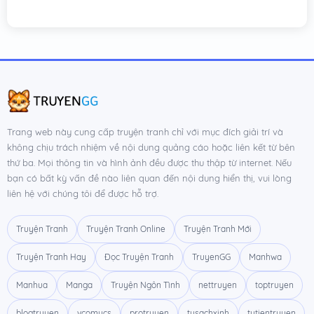
Trang web này cung cấp truyện tranh chỉ với mục đích giải trí và
không chịu trách nhiệm về nội dung quảng cáo hoặc liên kết từ bên
thứ ba. Mọi thông tin và hình ảnh đều được thu thập từ internet. Nếu
bạn có bất kỳ vấn đề nào liên quan đến nội dung hiển thị, vui lòng
liên hệ với chúng tôi để được hỗ trợ.
Truyện Tranh
Truyện Tranh Online
Truyện Tranh Mới
Truyện Tranh Hay
Đọc Truyện Tranh
TruyenGG
Manhwa
Manhua
Manga
Truyện Ngôn Tình
nettruyen
toptruyen
blogtruyen
vcomycs
protruyen
tusachxinh
tutientruyen