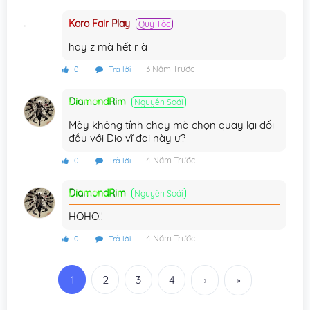
Koro Fair Play
Quý Tộc
hay z mà hết r à
3 Năm Trước
0
Trả lời
DiamondRim
Nguyên Soái
Mày không tính chạy mà chọn quay lại đối
đầu với Dio vĩ đại này ư?
4 Năm Trước
0
Trả lời
DiamondRim
Nguyên Soái
HOHO!!
4 Năm Trước
0
Trả lời
1
2
3
4
›
»