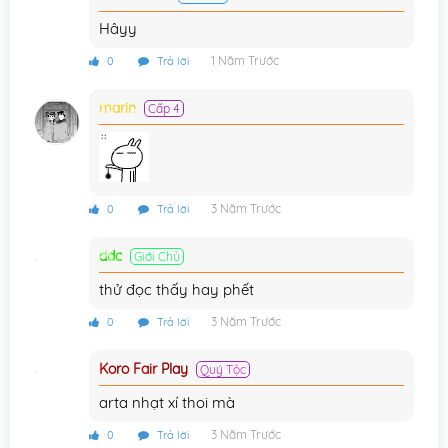
Hâyy
1 Năm Trước
0
Trả lời
marin
Cấp 4
3 Năm Trước
0
Trả lời
ddc
Giới Chủ
thử đọc thấy hay phết
3 Năm Trước
0
Trả lời
Koro Fair Play
Quý Tộc
arta nhạt xí thoi mà
3 Năm Trước
0
Trả lời