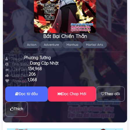
Bất Bại Chiến Thần
Action
Adventure
Manhua
Martial Arts
Phương Tưởng
Tác giả
Đang Cập Nhật
Tình trạng
134,968
Lượt xem
206
Lượt thích
1,068
Theo dõi
Đọc từ đầu
Đọc Chap Mới
Theo dõi
Thích