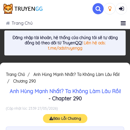
Trang Chủ
Đăng nhập tài khoản, hệ thống của chúng tôi sẽ tự động
đồng bộ theo dõi từ TruyenQQ!
Liên hệ ads:
t.me/adstruyengg
Trang Chủ
Anh Hùng Mạnh Nhất? Ta Không Làm Lâu Rồi!
Chương 290
Anh Hùng Mạnh Nhất? Ta Không Làm Lâu Rồi!
- Chapter 290
(Cập nhật lúc: 23:39 27/05/2026)
Báo Lỗi Chương