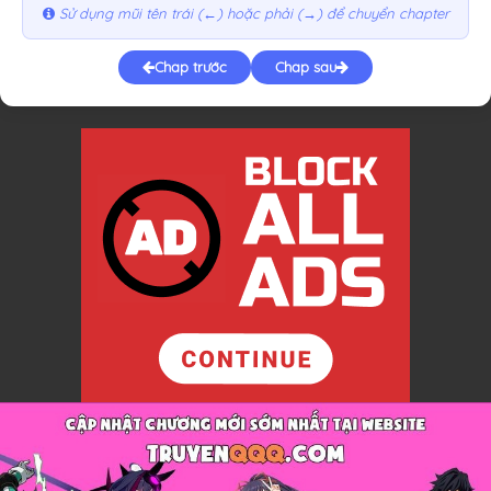
Sử dụng mũi tên trái (←) hoặc phải (→) để chuyển chapter
Chap trước
Chap sau