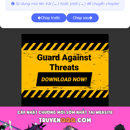
Sử dụng mũi tên trái (←) hoặc phải (→) để chuyển chapter
Chap trước
Chap sau