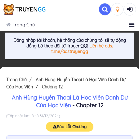
Trang Chủ
Đăng nhập tài khoản, hệ thống của chúng tôi sẽ tự động
đồng bộ theo dõi từ TruyenQQ!
Liên hệ ads:
t.me/adstruyengg
Trang Chủ
Anh Hùng Huyền Thoại Là Học Viên Danh Dự
Của Học Viện
Chương 12
Anh Hùng Huyền Thoại Là Học Viên Danh Dự
Của Học Viện
- Chapter 12
(Cập nhật lúc: 18:48 31/12/2024)
Báo Lỗi Chương