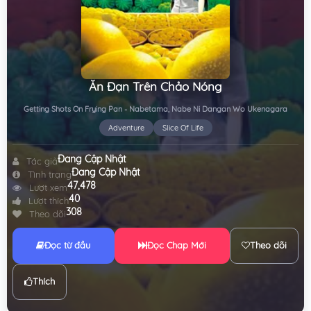
Ăn Đạn Trên Chảo Nóng
Getting Shots On Frying Pan - Nabetama, Nabe Ni Dangan Wo Ukenagara
Adventure
Slice Of Life
Đang Cập Nhật
Tác giả
Đang Cập Nhật
Tình trạng
47,478
Lượt xem
40
Lượt thích
308
Theo dõi
Đọc từ đầu
Đọc Chap Mới
Theo dõi
Thích