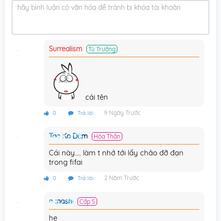
hãy bình luận có văn hóa để tránh bị khóa tài khoản
Chương 3
23/02/2024
Chương 2
23/02/2024
Surrealism
Tù Trưởng
Chương 1
23/02/2024
cái tên
9 Ngày Trước
0
Trả lời
Tao Ko Dâm
Hóa Thần
Cái này.... làm t nhớ tới lấy chảo đỡ đạn
trong fifai
2 Năm Trước
0
Trả lời
nanashi
Cấp 5
he