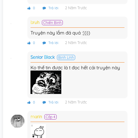
2 Năm Trước
0
Trả lời
bruh
Chiến Binh
Truyện này lắm đá quá :))))
2 Năm Trước
0
Trả lời
Senior Black
Binh Lính
Ko thể tin được là t đọc hết cái truyện này
2 Năm Trước
0
Trả lời
marin
Cấp 4