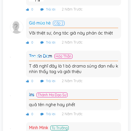
2 Năm Trước
0
Trả lời
Gió mùa hè
Cấp 2
Vãi thiệt sự, ông tác giả này phán ác thiệt
2 Năm Trước
0
Trả lời
Tao Ko Dâm
Hóa Thần
T đã nghĩ đây là 1 bộ drama súng đạn nếu k
nhìn thấy tag và giới thiệu
2 Năm Trước
0
Trả lời
las
Thánh Ma Đạo Sư
quả tên nghe hay phết
2 Năm Trước
0
Trả lời
Minh Mink
Tù Trưởng